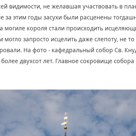
всей видимости, не желавшая участвовать в пл
е за этим годы засухи были расценены тогд
на могиле короля стали происходить исцеляющи
могло запросто исцелить даже слепоту, не то ч
овали. На фото - кафедральный собор Св. Кну
я более двухсот лет. Главное сокровище собора