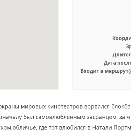
Коорд
З
Длител
Дата посл
Входит в маршрут(
а экраны мировых кинотеатров ворвался блокба
оначалу был самовлюбленным засранцем, за ч
ком обличье, где тот влюбился в Натали Порт