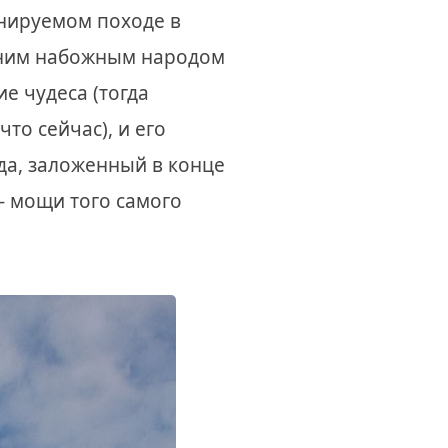
анируемом походе в
ашним набожным народом
е чудеса (тогда
то сейчас), и его
да, заложенный в конце
 - мощи того самого