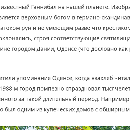
 известный Ганнибал на нашей планете. Изоб
вляется верховным богом в германо-скандина
натоком рун и не умеющим разве что крестиком
оклонялись, строя соответствующие святилища
ине городом Дании, Оденсе (что дословно как 
етили упоминание Оденсе, когда взахлеб чита
В 1988-м город помпезно спраздновал тысячелет
енного за такой длительный период. Например
то был одним из купеческих домов с обширным