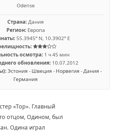
Odense
Страна:
Дания
Регион:
Европа
инаты:
55.3945° N, 10.3902° E
релищность:
ьность осмотра:
1 ч 45 мин
еднего обновления:
10.07.2012
ы):
Эстония - Швеция - Норвегия - Дания -
Германия
стер «Тор». Главный
то отцом, Одином, был
ман. Одина играл