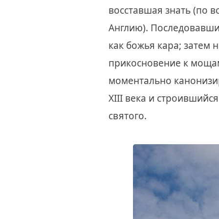
восставшая знать (по 
Англию). Последовавши
как божья кара; затем 
прикосновение к мощам 
моментально канонизир
XIII века и строившийс
святого.