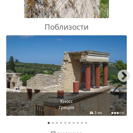
Поблизости
Кносс
Греция
3 км